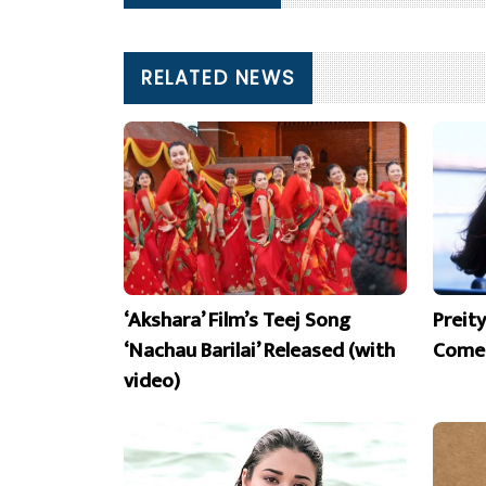
RELATED NEWS
‘Akshara’ Film’s Teej Song
Preit
‘Nachau Barilai’ Released (with
Comeb
video)