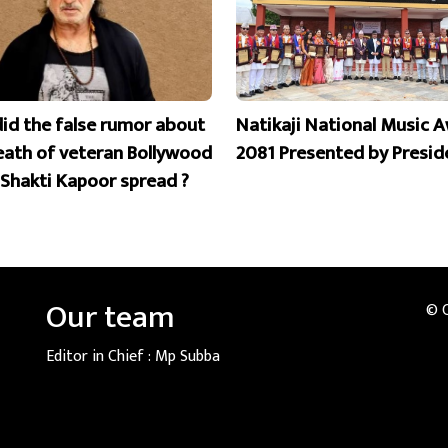
id the false rumor about
Natikaji National Music 
eath of veteran Bollywood
2081 Presented by Presid
 Shakti Kapoor spread ?
Our team
© 
Editor in Chief :
Mp Subba