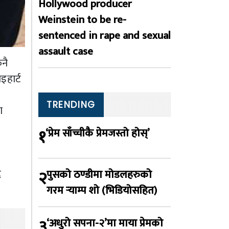
Hollywood producer
Weinstein to be re-
sentenced in rape and sexual
assault case
ुनै
इहार्ट
TRENDING
ा
१
‘प्रेम साँच्चीकै प्रेमजस्तो होस्’
द
२
पुसको ठण्डीमा मोडलहरुको
गरम र्‍याम्प शो (भिडियोसहित)
३
‘अधुरो सपना-२’मा माया प्रेमको