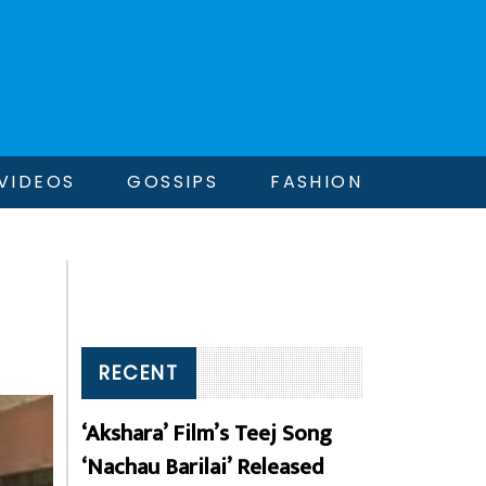
VIDEOS
GOSSIPS
FASHION
RECENT
‘Akshara’ Film’s Teej Song
‘Nachau Barilai’ Released