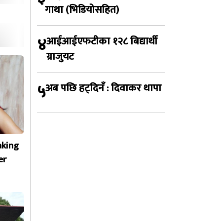
गाथा (भिडियोसहित)
४
आईआईएफटीका १२८ बिद्यार्थी
ग्राजुयट
५
अब पछि हट्दिनँ : दिवाकर थापा
aking
er