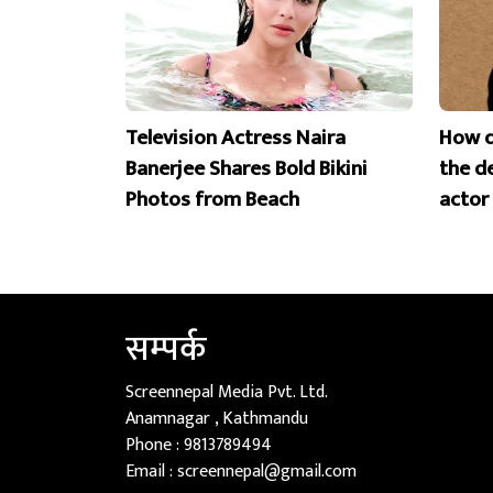
Television Actress Naira
How d
Banerjee Shares Bold Bikini
the d
Photos from Beach
actor
सम्पर्क
Screennepal Media Pvt. Ltd.
Anamnagar , Kathmandu
Phone :
9813789494
Email :
screennepal@gmail.com