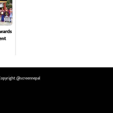
Awards
ent
Copyright @screennepal