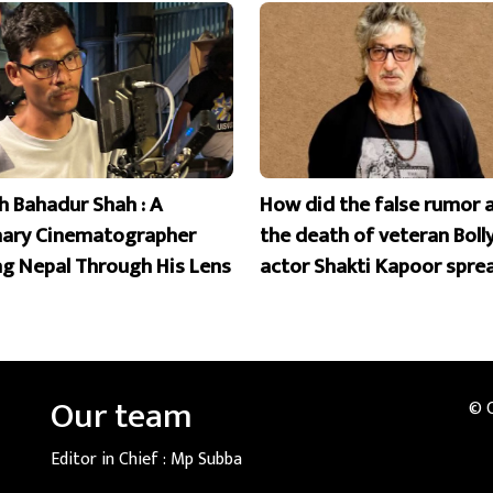
 Bahadur Shah : A
How did the false rumor 
nary Cinematographer
the death of veteran Bol
ng Nepal Through His Lens
actor Shakti Kapoor spre
Our team
© 
Editor in Chief :
Mp Subba