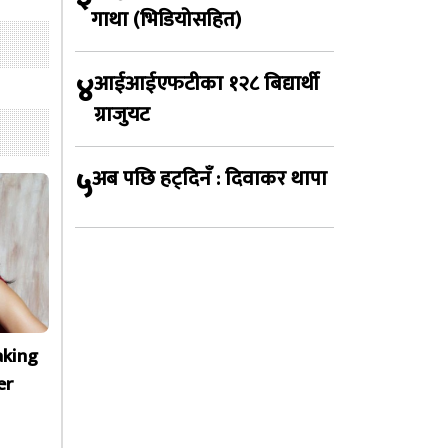
गाथा (भिडियोसहित)
४
आईआईएफटीका १२८ बिद्यार्थी
ग्राजुयट
५
अब पछि हट्दिनँ : दिवाकर थापा
aking
er