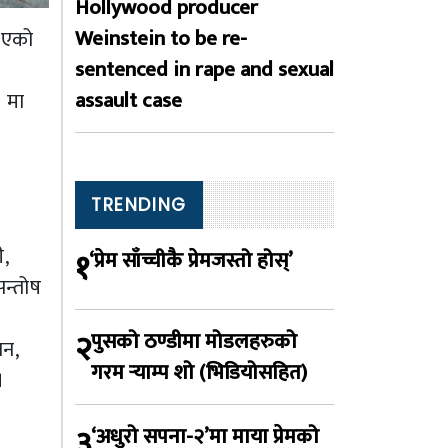
Hollywood producer
Weinstein to be re-
िएको
sentenced in rape and sexual
assault case
१ मा
TRENDING
ी,
१
‘प्रेम साँच्चीकै प्रेमजस्तो होस्’
सन्तोष
२
पुसको ठण्डीमा मोडलहरुको
सन,
गरम र्‍याम्प शो (भिडियोसहित)
।
३
‘अधुरो सपना-२’मा माया प्रेमको