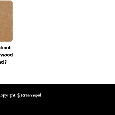
about
lywood
ad ?
Copyright @screennepal