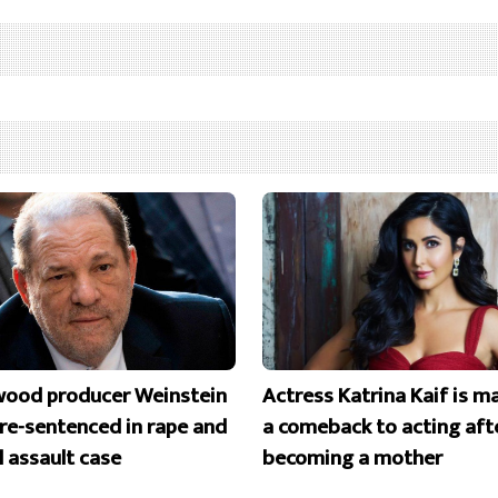
wood producer Weinstein
Actress Katrina Kaif is m
 re-sentenced in rape and
a comeback to acting aft
l assault case
becoming a mother