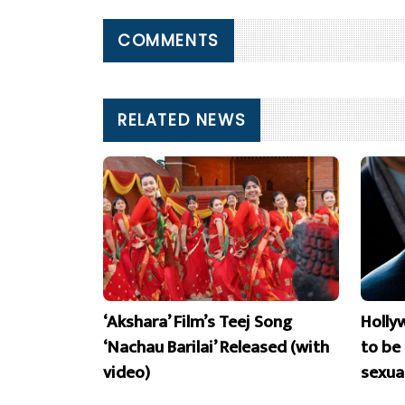
COMMENTS
RELATED NEWS
‘Akshara’ Film’s Teej Song
Holly
‘Nachau Barilai’ Released (with
to be
video)
sexua