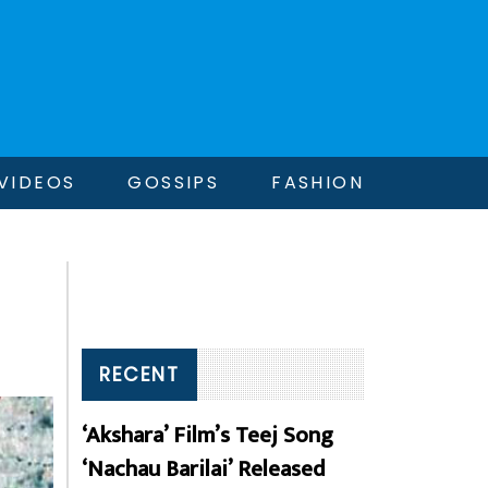
VIDEOS
GOSSIPS
FASHION
RECENT
‘Akshara’ Film’s Teej Song
‘Nachau Barilai’ Released