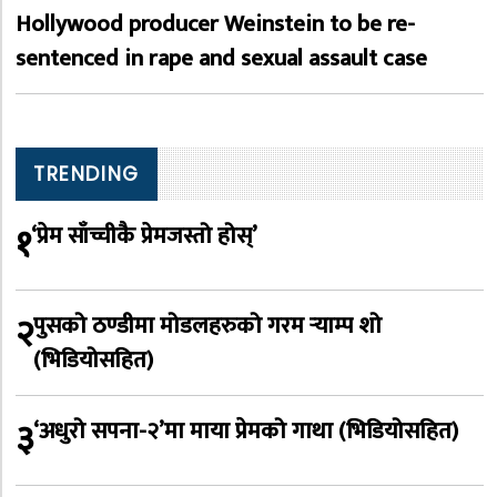
Hollywood producer Weinstein to be re-
sentenced in rape and sexual assault case
TRENDING
१
‘प्रेम साँच्चीकै प्रेमजस्तो होस्’
२
पुसको ठण्डीमा मोडलहरुको गरम र्‍याम्प शो
(भिडियोसहित)
३
‘अधुरो सपना-२’मा माया प्रेमको गाथा (भिडियोसहित)