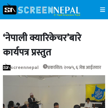
‘नेपाली क्यारिकेचर’बारे
कार्यपत्र प्रस्तुत
screennepal
प्रकाशित: २०७५, ६ जेष्ठ आईतवार