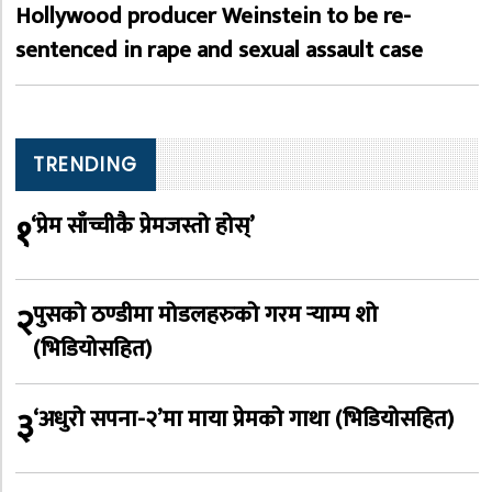
Hollywood producer Weinstein to be re-
sentenced in rape and sexual assault case
TRENDING
१
‘प्रेम साँच्चीकै प्रेमजस्तो होस्’
२
पुसको ठण्डीमा मोडलहरुको गरम र्‍याम्प शो
(भिडियोसहित)
३
‘अधुरो सपना-२’मा माया प्रेमको गाथा (भिडियोसहित)