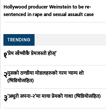
Hollywood producer Weinstein to be re-
sentenced in rape and sexual assault case
TRENDING
१
‘प्रेम साँच्चीकै प्रेमजस्तो होस्’
२
पुसको ठण्डीमा मोडलहरुको गरम र्‍याम्प शो
(भिडियोसहित)
३
‘अधुरो सपना-२’मा माया प्रेमको गाथा (भिडियोसहित)