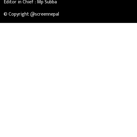
Editor in Chief :
Mp Subba
© Copyright @screennepal