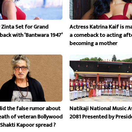
y Zinta Set for Grand
Actress Katrina Kaif is m
ack with ‘Bantwara 1947’
a comeback to acting aft
becoming a mother
id the false rumor about
Natikaji National Music 
eath of veteran Bollywood
2081 Presented by Presid
 Shakti Kapoor spread ?