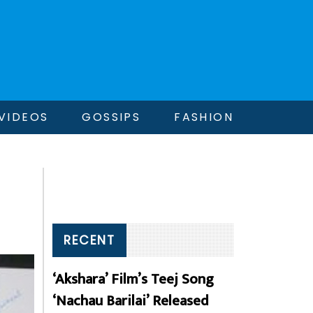
VIDEOS
GOSSIPS
FASHION
RECENT
‘Akshara’ Film’s Teej Song
‘Nachau Barilai’ Released