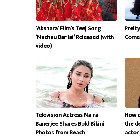
‘Akshara’ Film’s Teej Song
Preit
‘Nachau Barilai’ Released (with
Comeb
video)
Television Actress Naira
How d
Banerjee Shares Bold Bikini
the d
Photos from Beach
actor