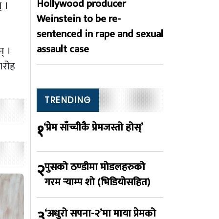
Hollywood producer
् ।
Weinstein to be re-
sentenced in rape and sexual
assault case
् ।
मारोह
TRENDING
१
‘प्रेम साँच्चीकै प्रेमजस्तो होस्’
२
पुसको ठण्डीमा मोडलहरुको
गरम र्‍याम्प शो (भिडियोसहित)
३
‘अधुरो सपना-२’मा माया प्रेमको