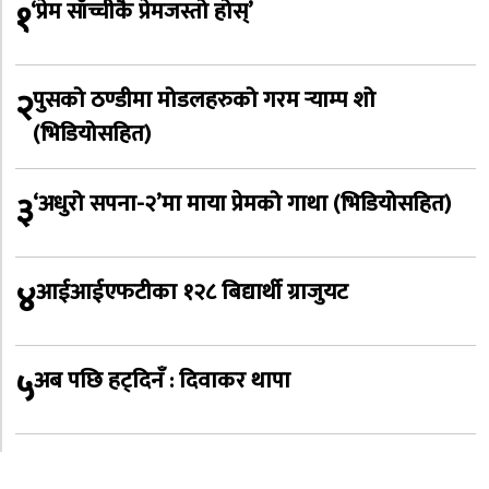
१
‘प्रेम साँच्चीकै प्रेमजस्तो होस्’
२
पुसको ठण्डीमा मोडलहरुको गरम र्‍याम्प शो
(भिडियोसहित)
३
‘अधुरो सपना-२’मा माया प्रेमको गाथा (भिडियोसहित)
४
आईआईएफटीका १२८ बिद्यार्थी ग्राजुयट
५
अब पछि हट्दिनँ : दिवाकर थापा