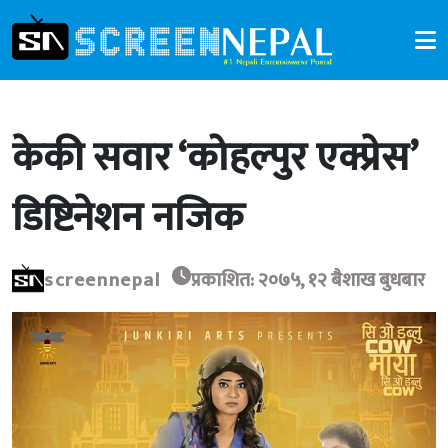
केकी सवार ‘कोहल्पुर एक्प्रेस’
डिष्टिनेशन नजिक
screennepal
प्रकाशित: २०७५, १२ बैशाख बुधबार