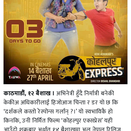
काठमाडौं, १२ बैशाख ।
अभिनेत्री हुँदै निर्मात्री बनेकी
केकीअ अधिकारीलाई हिजोआज चिन्ता र डर यो छ कि
‘दर्शकले कस्तो रेस्पोन्स गर्लान् ?।’ यो स्वभाविकै हो
किनकि, उनी निर्मित फिल्म ‘कोहल्पुर एक्सप्रेस’ यही
आउँदो शुक्रबार अर्थात १४ बैशाखमा अल नेपाल रिलिज