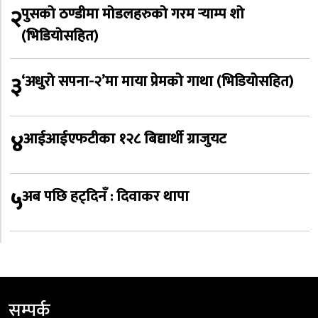
२
पुसको ठण्डीमा मोडलहरुको गरम र्‍याम्प शो
(भिडियोसहित)
३
‘अधुरो सपना-२’मा माया प्रेमको गाथा (भिडियोसहित)
४
आईआईएफटीका १२८ बिद्यार्थी ग्राजुयट
५
अब पछि हट्दिनँ : दिवाकर थापा
सम्पर्क