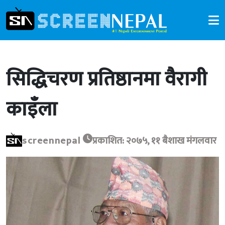
सिद्धिचरण प्रतिष्ठानमा वैरागी
काइँला
screennepal
प्रकाशित: २०७५, ११ बैशाख मंगलवार