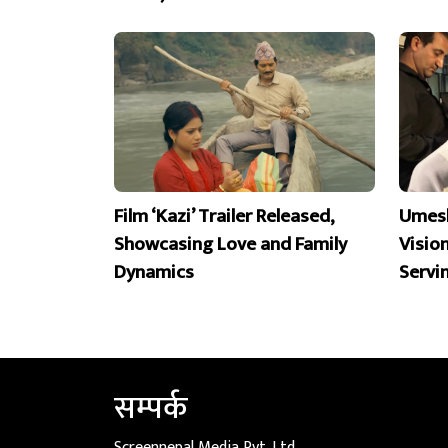
Film ‘Kazi’ Trailer Released,
Umesh
Showcasing Love and Family
Visio
Dynamics
Servi
सम्पर्क
Screennepal Media Pvt. Ltd.