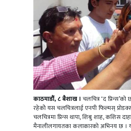
काठमाडौं, ८ बैशाख ।
चलचित्र ‘द प्रिन्स’को
रहेकोे यस चलचित्रलाई एनपी फिल्मस् प्रोडक्स
चलचित्रमा प्रिन्स थापा, शिबु शाह, कशिस दाह
मैनालीलगायतका कलाकारको अभिनय छ । यसमा