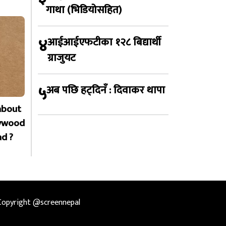
गाथा (भिडियोसहित)
४
आईआईएफटीका १२८ बिद्यार्थी
ग्राजुयट
५
अब पछि हट्दिनँ : दिवाकर थापा
about
lywood
ad ?
Copyright @screennepal