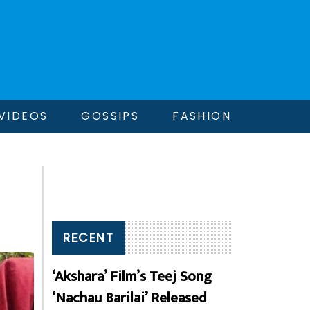
VIDEOS
GOSSIPS
FASHION
RECENT
‘Akshara’ Film’s Teej Song
‘Nachau Barilai’ Released