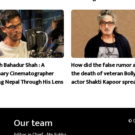
 Bahadur Shah : A
How did the false rumor 
nary Cinematographer
the death of veteran Bol
ng Nepal Through His Lens
actor Shakti Kapoor spre
Our team
© 
Editor in Chief :
Mp Subba