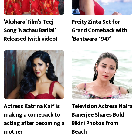
‘Akshara’ Film’s Teej
Preity Zinta Set for
Song ‘Nachau Barilai’
Grand Comeback with
Released (with video)
‘Bantwara 1947’
Actress Katrina Kaif is
Television Actress Naira
making a comeback to
Banerjee Shares Bold
acting after becoming a
Bikini Photos from
mother
Beach