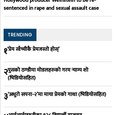
Hollywood producer Weinstein to be re-
sentenced in rape and sexual assault case
TRENDING
१
‘प्रेम साँच्चीकै प्रेमजस्तो होस्’
२
पुसको ठण्डीमा मोडलहरुको गरम र्‍याम्प शो
(भिडियोसहित)
३
‘अधुरो सपना-२’मा माया प्रेमको गाथा (भिडियोसहित)