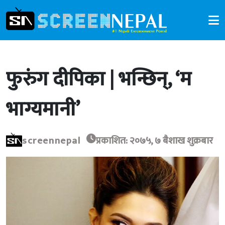
फुरुंग दीपिका | भन्छिन्, ‘म
भाग्यमानी’
screennepal
प्रकाशित: २०७५, ७ बैशाख शुक्रबार