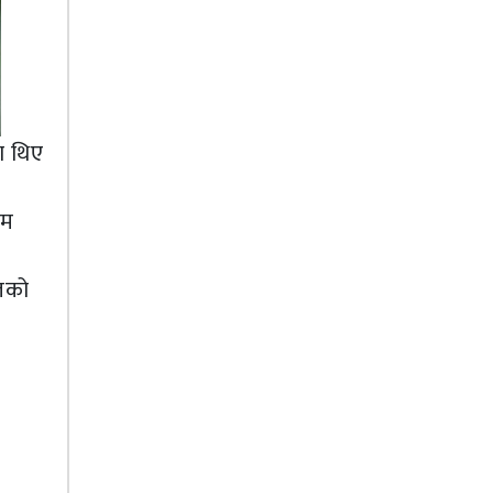
ा थिए
कम
यतको