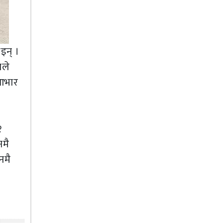
इन् ।
नले
 आभार
२
नमै
नमै