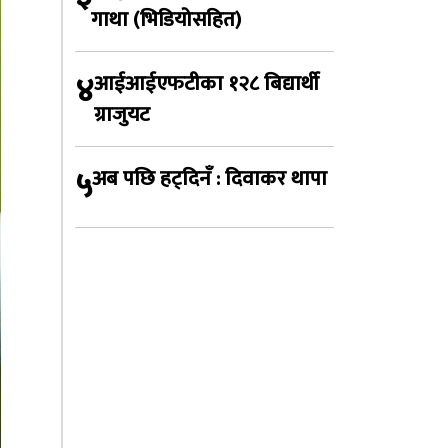
गाथा (भिडियोसहित)
४
आईआईएफटीका १२८ बिद्यार्थी
ग्राजुयट
५
अब पछि हट्दिनँ : दिवाकर थापा