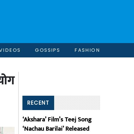
VIDEOS
GOSSIPS
FASHION
योग
RECENT
‘Akshara’ Film’s Teej Song
‘Nachau Barilai’ Released