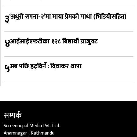
३
‘अधुरो सपना-२’मा माया प्रेमको गाथा (भिडियोसहित)
४
आईआईएफटीका १२८ बिद्यार्थी ग्राजुयट
५
अब पछि हट्दिनँ : दिवाकर थापा
सम्पर्क
Screennepal Media Pvt. Ltd.
Anamnagar , Kathmandu