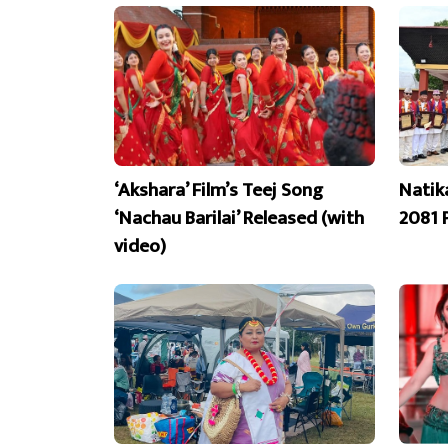
‘Akshara’ Film’s Teej Song
Natik
‘Nachau Barilai’ Released (with
2081 
video)