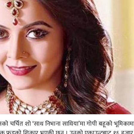
ो चर्चित शो ‘साथ निभाना साथिया’मा गोपी बहूको भूमिकाम
जी बैंक फ्रडको शिकार भएकी छन् । उनको एकाउन्टबाट १६ हजार र