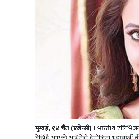
मुम्बई, १४ चैत (एजेन्सी) ।
भारतीय टेलिभिजनक
देखिँदै आएकी अभिनेत्री देवोलिना भट्टाचार्