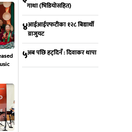
गाथा (भिडियोसहित)
४
आईआईएफटीका १२८ बिद्यार्थी
ग्राजुयट
५
अब पछि हट्दिनँ : दिवाकर थापा
leased
usic