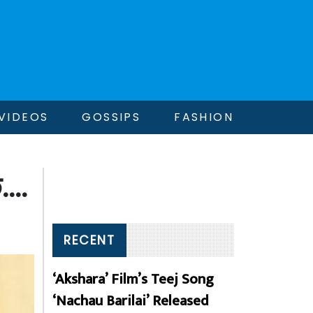
VIDEOS
GOSSIPS
FASHION
ि….
RECENT
‘Akshara’ Film’s Teej Song
‘Nachau Barilai’ Released