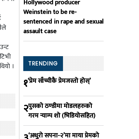
Hollywood producer
Weinstein to be re-
ई
sentenced in rape and sexual
ैले
assault case
उन्ट
 टिभी
TRENDING
थियो ।
१
‘प्रेम साँच्चीकै प्रेमजस्तो होस्’
२
पुसको ठण्डीमा मोडलहरुको
गरम र्‍याम्प शो (भिडियोसहित)
३
‘अधुरो सपना-२’मा माया प्रेमको