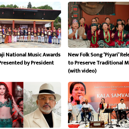
aji National Music Awards
New Folk Song ‘Piyari’ Re
Presented by President
to Preserve Traditional M
(with video)