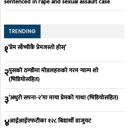
sentenced in rape and sexual assault case
TRENDING
१
‘प्रेम साँच्चीकै प्रेमजस्तो होस्’
२
पुसको ठण्डीमा मोडलहरुको गरम र्‍याम्प शो
(भिडियोसहित)
३
‘अधुरो सपना-२’मा माया प्रेमको गाथा (भिडियोसहित)
४
आईआईएफटीका १२८ बिद्यार्थी ग्राजुयट