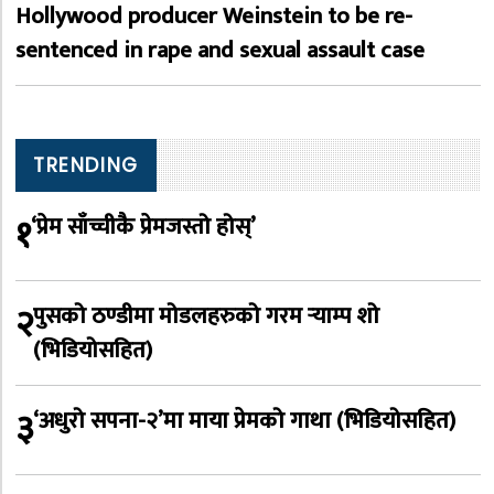
Hollywood producer Weinstein to be re-
sentenced in rape and sexual assault case
TRENDING
१
‘प्रेम साँच्चीकै प्रेमजस्तो होस्’
२
पुसको ठण्डीमा मोडलहरुको गरम र्‍याम्प शो
(भिडियोसहित)
३
‘अधुरो सपना-२’मा माया प्रेमको गाथा (भिडियोसहित)