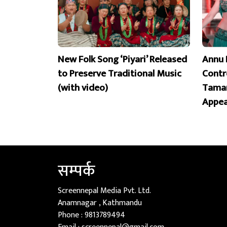
New Folk Song ‘Piyari’ Released
Annu 
to Preserve Traditional Music
Contr
(with video)
Taman
Appea
सम्पर्क
Screennepal Media Pvt. Ltd.
Anamnagar , Kathmandu
Phone :
9813789494