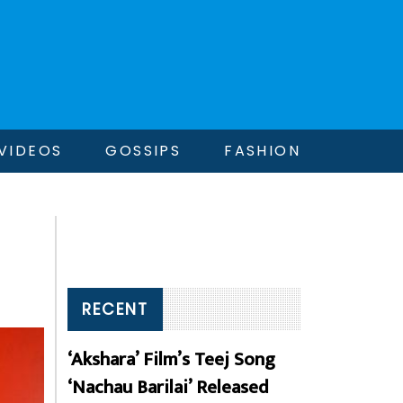
VIDEOS
GOSSIPS
FASHION
RECENT
‘Akshara’ Film’s Teej Song
‘Nachau Barilai’ Released