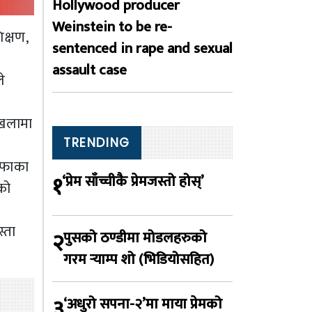
Hollywood producer
Weinstein to be re-
क्षण,
sentenced in rape and sexual
assault case
े
ंखलामा
TRENDING
ाफाका
१
‘प्रेम साँच्चीकै प्रेमजस्तो होस्’
को
स्ता
२
पुसको ठण्डीमा मोडलहरुको
गरम र्‍याम्प शो (भिडियोसहित)
३
‘अधुरो सपना-२’मा माया प्रेमको