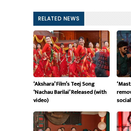
RELATED NEWS
‘Akshara’ Film’s Teej Song
‘Mast
‘Nachau Barilai’ Released (with
remov
video)
socia