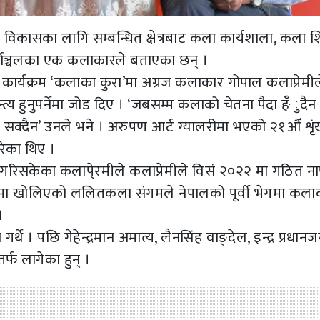
विकासका लागि सम्बन्धित क्षेत्रबाट कला कार्यशाला, कला शि
ूर्वाञ्चलका एक कलाकारले बताएका छन् ।
र्यक्रम ‘कलाका कुरा’मा अग्रज कलाकार गोपाल कलाप्रेमील
्य हुनुपर्नेमा जोड दिए । ‘जबसम्म कलाको चेतना पैदा हँुदैन
क्दैन’ उनले भने । अरुपण आर्ट ग्यालरीमा भएको २१औँ शृृ
रेका थिए ।
 गरिसकेका कलापे्रमीले कलाप्रेमीले विसं २०२२ मा गठित न
०२७ मा खोलिएको ललितकला संगमले नेपालको पूर्वी भेगमा कला
।
थे । पछि गेहेन्द्रमान अमात्य, लैनसिंह वाङ्देल, इन्द्र प्रधानज
फ लागेका हुन् ।