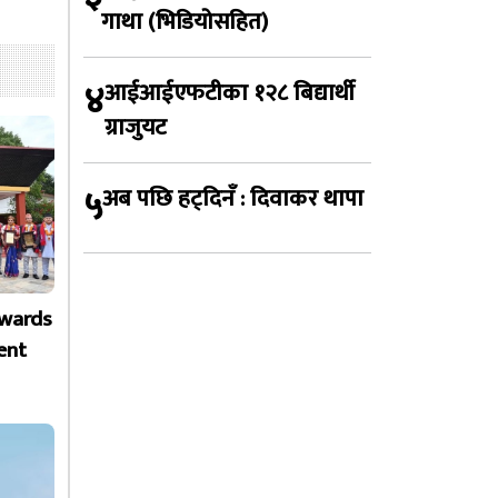
गाथा (भिडियोसहित)
४
आईआईएफटीका १२८ बिद्यार्थी
ग्राजुयट
५
अब पछि हट्दिनँ : दिवाकर थापा
Awards
ent