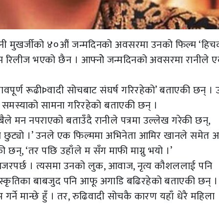
ानी मुखर्जीको ४०औं जन्मदिनको अवसरमा उनको फिल्म ‘हिच
िल्म रिलीज भएको छैन । आफ्नोे जन्मदिनको अवसरमा रानीले ए
ावपूर्ण रूढीÞवादी सोचबाट संघर्ष गरिरहेको’ बताएकी छन् । 
ै समस्याको सामना गरिरहेको बताएकी छन् ।
े मन नपराएको बताउँदै रानीले पत्रमा उल्लेख गरेकी छन्,
्म छुट्यो ।’ उनले एक फिल्ममा अभिनेता आमिर खानले समेत 
छन्, ‘तर पछि उहाँले म सँग माफी माग्नु भयो ।’
 नजरपर्छ । त्यसमा उनको लुक, आवाज, नृत्य कौशललाई पनि
 संस्कृतिका बाबजुद पनि आफू अगाडि बढिरहेको बताएकी छन् ।
म गर्ने मान्छे हुँ । तर, रुढिवादी सोचकै कारण यहाँ धेरै महिला