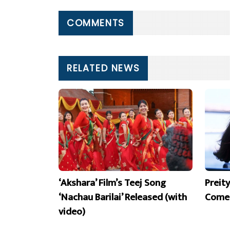
COMMENTS
RELATED NEWS
‘Akshara’ Film’s Teej Song
Preit
‘Nachau Barilai’ Released (with
Comeb
video)