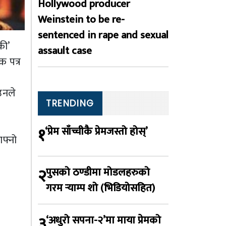
Hollywood producer
Weinstein to be re-
sentenced in rape and sexual
की’
assault case
क पत्र
उनले
TRENDING
१
‘प्रेम साँच्चीकै प्रेमजस्तो होस्’
आफ्नो
२
पुसको ठण्डीमा मोडलहरुको
गरम र्‍याम्प शो (भिडियोसहित)
३
‘अधुरो सपना-२’मा माया प्रेमको