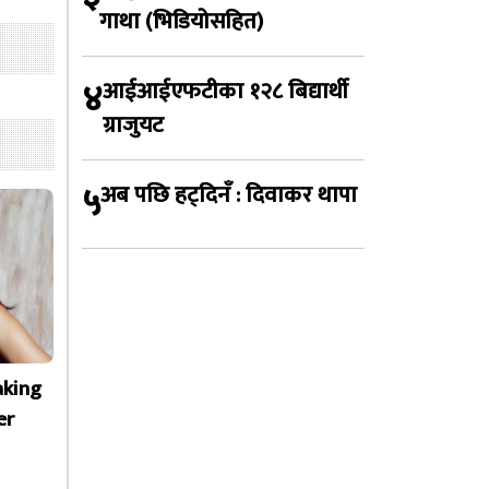
गाथा (भिडियोसहित)
४
आईआईएफटीका १२८ बिद्यार्थी
ग्राजुयट
५
अब पछि हट्दिनँ : दिवाकर थापा
aking
er