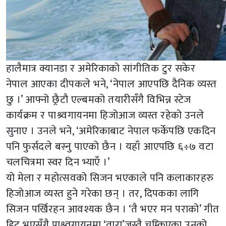
हालैमात्र क्यानडा र अमेरिकाको सांगीतिक टुर सकेर
नेपाल आएका दीपकले भने, ‘नेपाल आएपछि दैनिक व्यस्त
छु ।’ आफ्नो छ्रैटौ एल्बमको तयारीसँगै विभिन्न स्टेज
कार्यक्रम र पाश्र्वगायनमा हिजोआज व्यस्त रहेको उनले
सुनाए । उनले भने, ‘अमेरिकाबाट नेपाल फर्केपछि एकदिन
पनि फुर्सदले बस्नु पाएको छैन । यहाँ आएपछि ६÷७ वटा
चलचित्रमा स्वर दिन भ्याएँ ।’
यो मेला र महोत्सवको सिजन भएकाले पनि कलाकारहरु
हिजोआज व्यस्त हुने गरेका छन् । तर, दिपकका लागि
सिजन पर्खिरहन आवश्यक छैन । ‘तै भएर मन पराको’ गीत
हिट भएसँगै पाश्र्वगायनमा ‘तारा’जस्तै चम्किएका उनको