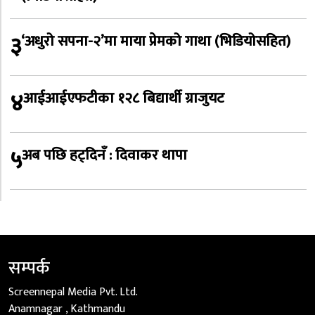
३
‘अधुरो सपना-२’मा माया प्रेमको गाथा (भिडियोसहित)
४
आईआईएफटीका १२८ बिद्यार्थी ग्राजुयट
५
अब पछि हट्दिनँ : दिवाकर थापा
सम्पर्क
Screennepal Media Pvt. Ltd.
Anamnagar , Kathmandu