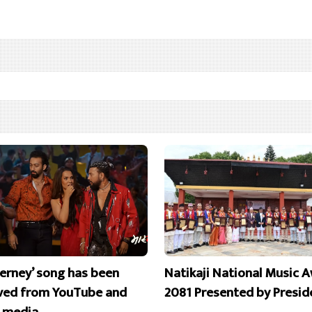
erney’ song has been
Natikaji National Music 
ed from YouTube and
2081 Presented by Presid
l media