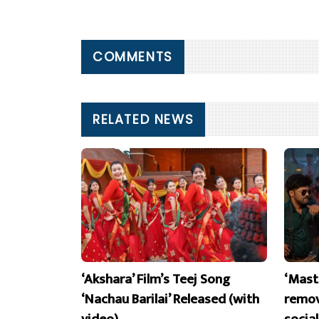
COMMENTS
RELATED NEWS
‘Akshara’ Film’s Teej Song
‘Mast
‘Nachau Barilai’ Released (with
remov
video)
socia