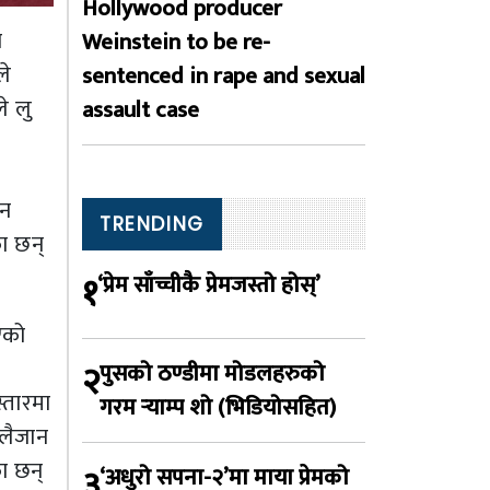
Hollywood producer
ा
Weinstein to be re-
ले
sentenced in rape and sexual
े लु
assault case
ुन
TRENDING
ा छन्
१
‘प्रेम साँच्चीकै प्रेमजस्तो होस्’
एको
२
पुसको ठण्डीमा मोडलहरुको
स्तारमा
गरम र्‍याम्प शो (भिडियोसहित)
 लैजान
ा छन्
३
‘अधुरो सपना-२’मा माया प्रेमको