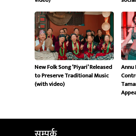
New Folk Song ‘Piyari’ Released
Annu 
to Preserve Traditional Music
Contr
(with video)
Taman
Appea
सम्पर्क