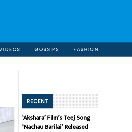
VIDEOS
GOSSIPS
FASHION
RECENT
‘Akshara’ Film’s Teej Song
‘Nachau Barilai’ Released