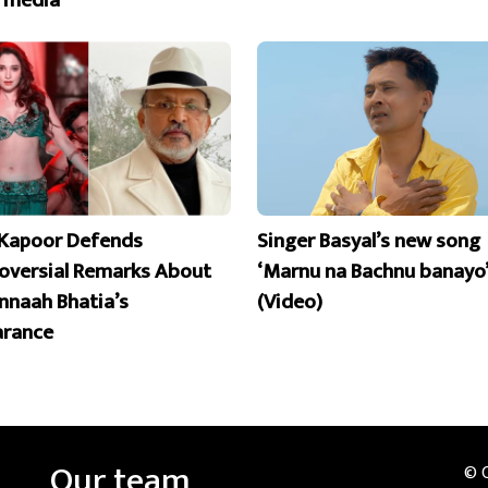
Kapoor Defends
Singer Basyal’s new song
oversial Remarks About
‘Marnu na Bachnu banayo’
naah Bhatia’s
(Video)
rance
Our team
© 