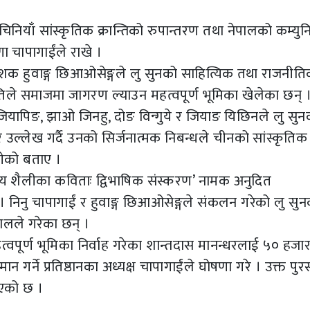
नियाँ सांस्कृतिक क्रान्तिको रुपान्तरण तथा नेपालको कम्युनिष
ा चापागाईंले राखे ।
्देशक हुवाङ्ग छिआओसेङ्गले लु सुनको साहित्यिक तथा राजनीत
 कृतिले समाजमा जागरण ल्याउन महत्वपूर्ण भूमिका खेलेका छन् ।
ाङ जियापिङ, झाओ जिनहु, दोङ विन्गुये र जियाङ यिछिनले लु सुन
उल्लेख गर्दै उनको सिर्जनात्मक निबन्धले चीनको सांस्कृतिक
ुगेको बताए ।
रीय शैलीका कविताः द्विभाषिक संस्करण’ नामक अनुदित
निनु चापागाईं र हुवाङ्ग छिआओसेङ्गले संकलन गरेको लु सु
ालले गरेका छन् ।
त्वपूर्ण भूमिका निर्वाह गरेका शान्तदास मानन्धरलाई ५० हज
न गर्ने प्रतिष्ठानका अध्यक्ष चापागाईंले घोषणा गरे । उक्त पुर
ाएको छ ।