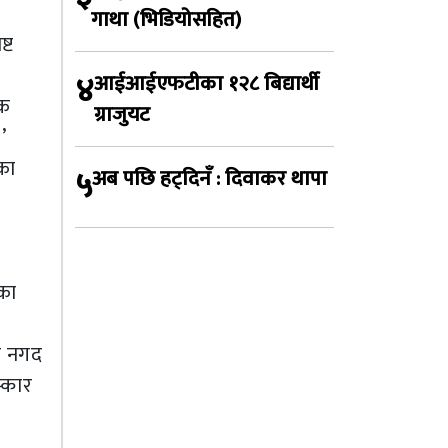
गाथा (भिडियोसहित)
्ट
४
आईआईएफटीका १२८ बिद्यार्थी
िक
ग्राजुयट
’
का
५
अब पछि हट्दिनँ : दिवाकर थापा
नका
ार नगद
स्कार