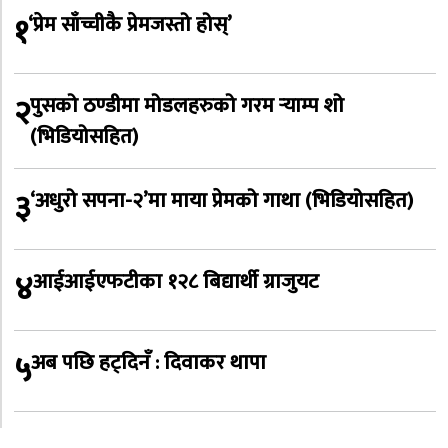
१
‘प्रेम साँच्चीकै प्रेमजस्तो होस्’
२
पुसको ठण्डीमा मोडलहरुको गरम र्‍याम्प शो
(भिडियोसहित)
३
‘अधुरो सपना-२’मा माया प्रेमको गाथा (भिडियोसहित)
४
आईआईएफटीका १२८ बिद्यार्थी ग्राजुयट
५
अब पछि हट्दिनँ : दिवाकर थापा