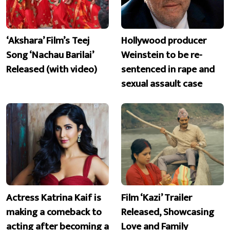
‘Akshara’ Film’s Teej
Hollywood producer
Song ‘Nachau Barilai’
Weinstein to be re-
Released (with video)
sentenced in rape and
sexual assault case
Actress Katrina Kaif is
Film ‘Kazi’ Trailer
making a comeback to
Released, Showcasing
acting after becoming a
Love and Family