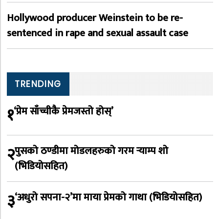
Hollywood producer Weinstein to be re-
sentenced in rape and sexual assault case
TRENDING
१
‘प्रेम साँच्चीकै प्रेमजस्तो होस्’
२
पुसको ठण्डीमा मोडलहरुको गरम र्‍याम्प शो
(भिडियोसहित)
३
‘अधुरो सपना-२’मा माया प्रेमको गाथा (भिडियोसहित)