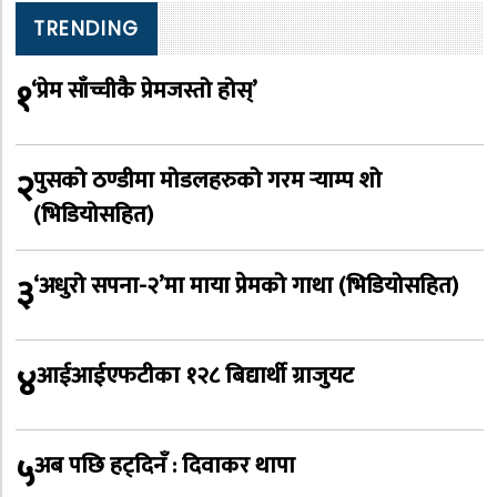
TRENDING
१
‘प्रेम साँच्चीकै प्रेमजस्तो होस्’
२
पुसको ठण्डीमा मोडलहरुको गरम र्‍याम्प शो
(भिडियोसहित)
३
‘अधुरो सपना-२’मा माया प्रेमको गाथा (भिडियोसहित)
४
आईआईएफटीका १२८ बिद्यार्थी ग्राजुयट
५
अब पछि हट्दिनँ : दिवाकर थापा