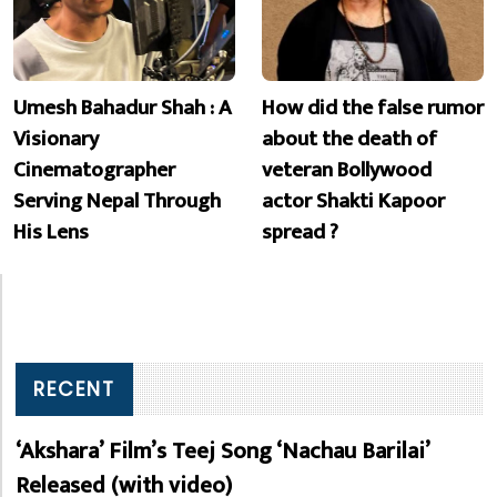
Umesh Bahadur Shah : A
How did the false rumor
Visionary
about the death of
Cinematographer
veteran Bollywood
Serving Nepal Through
actor Shakti Kapoor
His Lens
spread ?
RECENT
‘Akshara’ Film’s Teej Song ‘Nachau Barilai’
Released (with video)