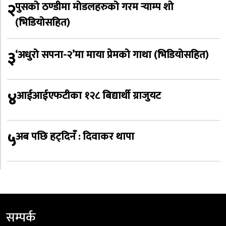
२
पुसको ठण्डीमा मोडलहरुको गरम र्‍याम्प शो
(भिडियोसहित)
३
‘अधुरो सपना-२’मा माया प्रेमको गाथा (भिडियोसहित)
४
आईआईएफटीका १२८ बिद्यार्थी ग्राजुयट
५
अब पछि हट्दिनँ : दिवाकर थापा
सम्पर्क