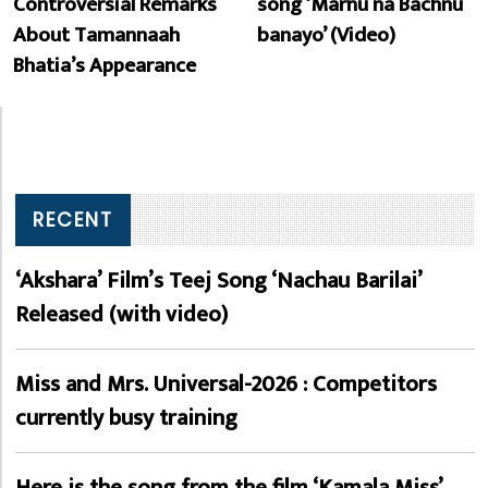
Controversial Remarks
song ‘Marnu na Bachnu
About Tamannaah
banayo’ (Video)
Bhatia’s Appearance
RECENT
‘Akshara’ Film’s Teej Song ‘Nachau Barilai’
Released (with video)
Miss and Mrs. Universal-2026 : Competitors
currently busy training
Here is the song from the film ‘Kamala Miss’