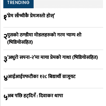
TRENDING
१
‘प्रेम साँच्चीकै प्रेमजस्तो होस्’
२
पुसको ठण्डीमा मोडलहरुको गरम र्‍याम्प शो
(भिडियोसहित)
३
‘अधुरो सपना-२’मा माया प्रेमको गाथा (भिडियोसहित)
४
आईआईएफटीका १२८ बिद्यार्थी ग्राजुयट
५
अब पछि हट्दिनँ : दिवाकर थापा