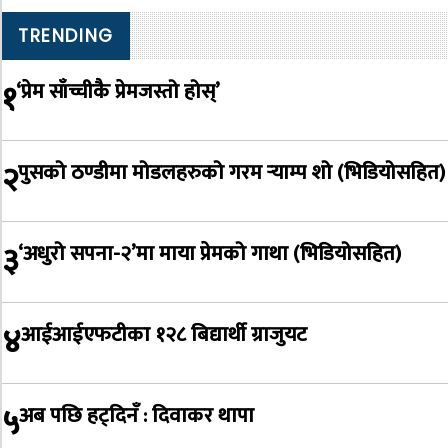
TRENDING
१
‘प्रेम साँच्चीकै प्रेमजस्तो होस्’
२
पुसको ठण्डीमा मोडलहरुको गरम र्‍याम्प शो (भिडियोसहित)
३
‘अधुरो सपना-२’मा माया प्रेमको गाथा (भिडियोसहित)
४
आईआईएफटीका १२८ बिद्यार्थी ग्राजुयट
५
अब पछि हट्दिनँ : दिवाकर थापा