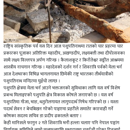
राष्ट्रिय सांस्कृतिक पर्व यस दिन आज पशुपतिनाथमा रातको चार प्रहरमा चार
प्रकारका पूजाका अतिरिक्त महादीप, अखण्डदीप, लक्ष्यबत्ती तथा दीपोत्सवका
साथै लक्ष्य विल्लपत्र अर्पण गरिन्छ । कैलाशकूट र किराँतेश्वर सङ्गीत आश्रममा
शास्त्रीय नाचगान गरिन्छ । महादेवको दर्शन गर्न र शिवरात्रि पर्वको मेला भर्न
आज देशभरका विभिन्न भागलगायत छिमेकी राष्ट्र भारतका तीर्थयात्रीको
पशुपतिनाथ मन्दिरमा घुइँचो लाग्छ ।
पशुपति क्षेत्रमा मेला भर्न आउने भक्तजनको सुविधाका लागि यस वर्ष विशेष
प्रबन्ध मिलाइएको पशुपति क्षेत्र विकास कोषले जनाएको छ । यस वर्ष
पशुपतिमा गाँजा, भाङ, धतुरोलगायत लागुपदार्थ निषेध गरिएको छ । यस्ता
पदार्थ सेवन र बेचबिखन गरेको पाइएमा प्रहरीले समातेर कारवाही गर्ने
कोषका सदस्य सचिव डा प्रदीप ढकालले बताए ।
केही मानिसले फागुन २ गते शिवरात्रि भनी हल्ला चलाए पनि नेपाल पञ्चांग
निर्णायक समितिले लामो छलफलपछि मध्यरातमा चतुर्दशी परेका दिनलाई