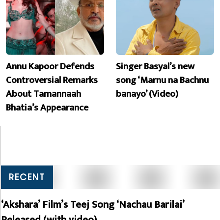
Annu Kapoor Defends
Singer Basyal’s new
Controversial Remarks
song ‘Marnu na Bachnu
About Tamannaah
banayo’ (Video)
Bhatia’s Appearance
RECENT
‘Akshara’ Film’s Teej Song ‘Nachau Barilai’
Released (with video)