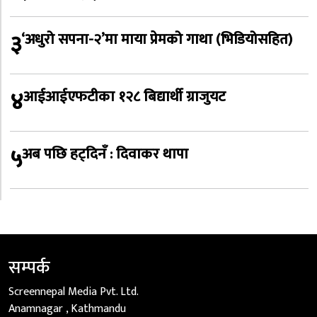
३
‘अधुरो सपना-२’मा माया प्रेमको गाथा (भिडियोसहित)
४
आईआईएफटीका १२८ बिद्यार्थी ग्राजुयट
५
अब पछि हट्दिनँ : दिवाकर थापा
सम्पर्क
Screennepal Media Pvt. Ltd.
Anamnagar , Kathmandu