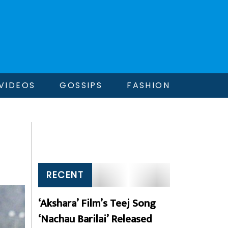
VIDEOS
GOSSIPS
FASHION
RECENT
‘Akshara’ Film’s Teej Song
‘Nachau Barilai’ Released