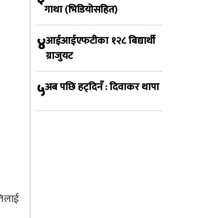
गाथा (भिडियोसहित)
४
आईआईएफटीका १२८ बिद्यार्थी
ग्राजुयट
५
अब पछि हट्दिनँ : दिवाकर थापा
्तिलाई