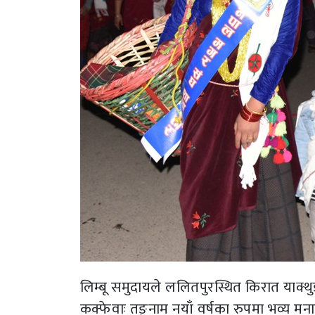
लिम्बू समुदायले ललितपुरस्थित किरात याक्थुङ
कक्फेवाः तङ्नाम नयाँ वर्षका रुपमा भव्य मन