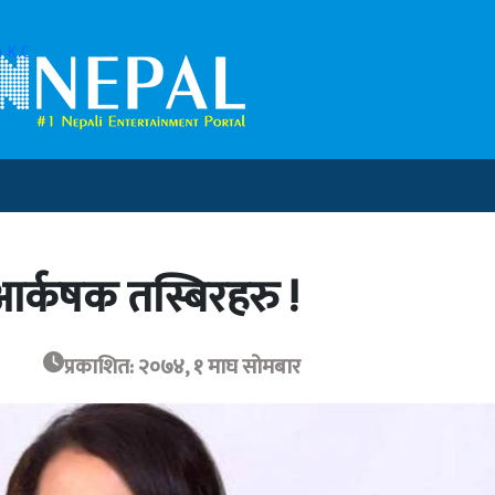
 K.C
आर्कषक तस्बिरहरु !
प्रकाशित: २०७४, १ माघ सोमबार