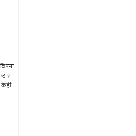
 विपना
न्ट र
 केही