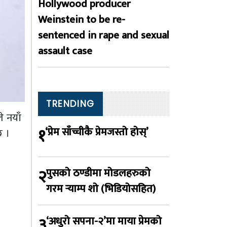
Hollywood producer
Weinstein to be re-
sentenced in rape and sexual
assault case
TRENDING
े नयाँ
१
‘प्रेम साँच्चीकै प्रेमजस्तो होस्’
छ ।
२
पुसको ठण्डीमा मोडलहरुको
गरम र्‍याम्प शो (भिडियोसहित)
३
‘अधुरो सपना-२’मा माया प्रेमको