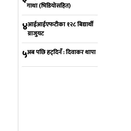
गाथा (भिडियोसहित)
४
आईआईएफटीका १२८ बिद्यार्थी
ग्राजुयट
५
अब पछि हट्दिनँ : दिवाकर थापा