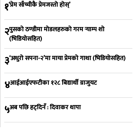
१
‘प्रेम साँच्चीकै प्रेमजस्तो होस्’
२
पुसको ठण्डीमा मोडलहरुको गरम र्‍याम्प शो
(भिडियोसहित)
३
‘अधुरो सपना-२’मा माया प्रेमको गाथा (भिडियोसहित)
४
आईआईएफटीका १२८ बिद्यार्थी ग्राजुयट
५
अब पछि हट्दिनँ : दिवाकर थापा