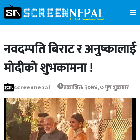
नवदम्पति बिराट र अनुष्कालाई
मोदीको शुभकामना !
screennepal
प्रकाशित: २०७४, ७ पुष शुक्रबार