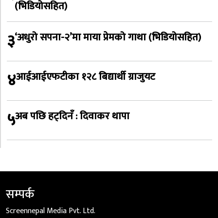
(भिडियोसहित)
३
‘अधुरो सपना-२’मा माया प्रेमको गाथा (भिडियोसहित)
४
आईआईएफटीका १२८ बिद्यार्थी ग्राजुयट
५
अब पछि हट्दिनँ : दिवाकर थापा
सम्पर्क
Screennepal Media Pvt. Ltd.