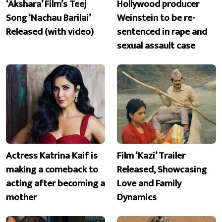
‘Akshara’ Film’s Teej
Hollywood producer
Song ‘Nachau Barilai’
Weinstein to be re-
Released (with video)
sentenced in rape and
sexual assault case
Actress Katrina Kaif is
Film ‘Kazi’ Trailer
making a comeback to
Released, Showcasing
acting after becoming a
Love and Family
mother
Dynamics