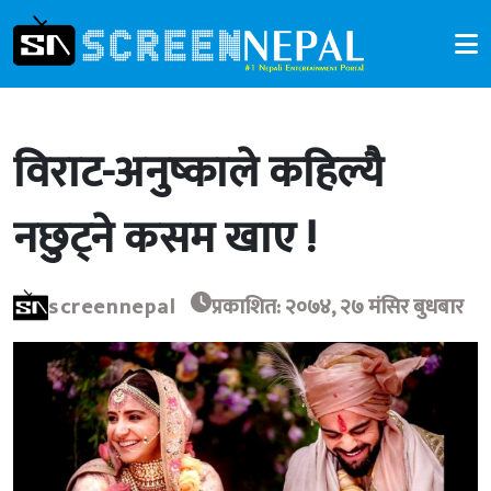
विराट-अनुष्काले कहिल्यै
नछुट्ने कसम खाए !
screennepal
प्रकाशित: २०७४, २७ मंसिर बुधबार