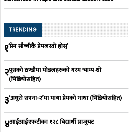
TRENDING
१
‘प्रेम साँच्चीकै प्रेमजस्तो होस्’
२
पुसको ठण्डीमा मोडलहरुको गरम र्‍याम्प शो
(भिडियोसहित)
३
‘अधुरो सपना-२’मा माया प्रेमको गाथा (भिडियोसहित)
४
आईआईएफटीका १२८ बिद्यार्थी ग्राजुयट