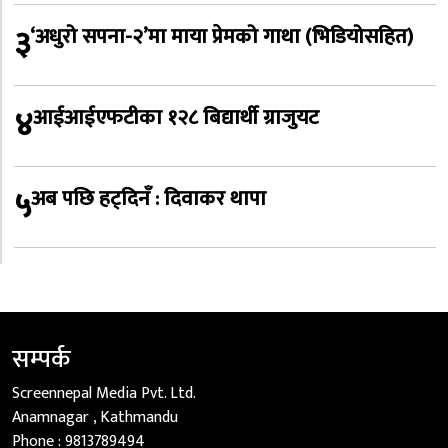
३
‘अधुरो सपना-२’मा माया प्रेमको गाथा (भिडियोसहित)
४
आईआईएफटीका १२८ बिद्यार्थी ग्राजुयट
५
अब पछि हट्दिनँ : दिवाकर थापा
सम्पर्क
Screennepal Media Pvt. Ltd.
Anamnagar , Kathmandu
Phone :
9813789494