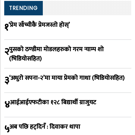
TRENDING
१
‘प्रेम साँच्चीकै प्रेमजस्तो होस्’
२
पुसको ठण्डीमा मोडलहरुको गरम र्‍याम्प शो
(भिडियोसहित)
३
‘अधुरो सपना-२’मा माया प्रेमको गाथा (भिडियोसहित)
४
आईआईएफटीका १२८ बिद्यार्थी ग्राजुयट
५
अब पछि हट्दिनँ : दिवाकर थापा