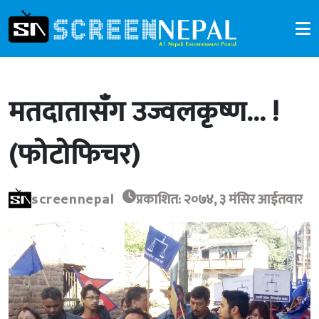
मतदातासँग उज्वलकृष्ण… !
(फोटोफिचर)
screennepal
प्रकाशित: २०७४, ३ मंसिर आईतवार