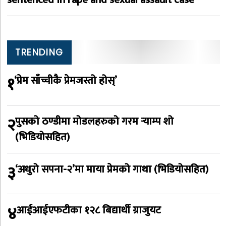
TRENDING
१
‘प्रेम साँच्चीकै प्रेमजस्तो होस्’
२
पुसको ठण्डीमा मोडलहरुको गरम र्‍याम्प शो
(भिडियोसहित)
३
‘अधुरो सपना-२’मा माया प्रेमको गाथा (भिडियोसहित)
४
आईआईएफटीका १२८ बिद्यार्थी ग्राजुयट