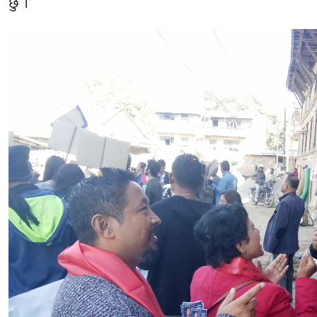
छु ।’