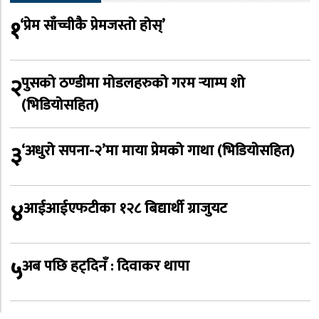
१
‘प्रेम साँच्चीकै प्रेमजस्तो होस्’
२
पुसको ठण्डीमा मोडलहरुको गरम र्‍याम्प शो
(भिडियोसहित)
३
‘अधुरो सपना-२’मा माया प्रेमको गाथा (भिडियोसहित)
४
आईआईएफटीका १२८ बिद्यार्थी ग्राजुयट
५
अब पछि हट्दिनँ : दिवाकर थापा