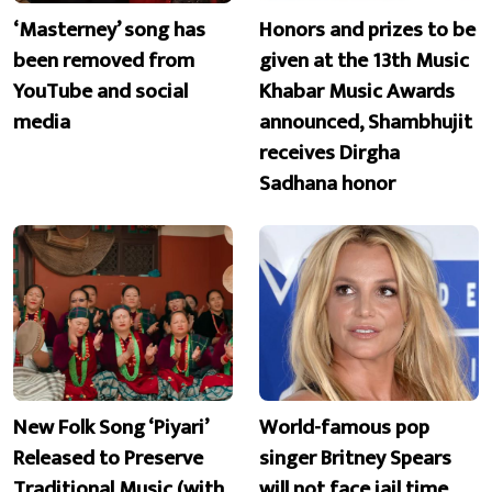
‘Masterney’ song has
Honors and prizes to be
been removed from
given at the 13th Music
YouTube and social
Khabar Music Awards
media
announced, Shambhujit
receives Dirgha
Sadhana honor
New Folk Song ‘Piyari’
World-famous pop
Released to Preserve
singer Britney Spears
Traditional Music (with
will not face jail time