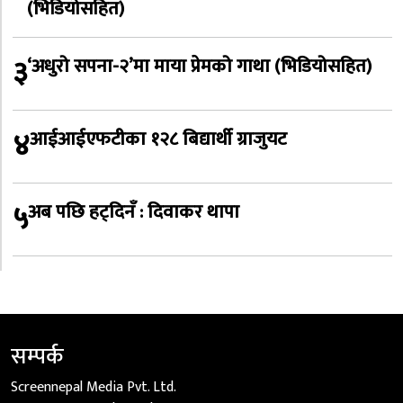
(भिडियोसहित)
३
‘अधुरो सपना-२’मा माया प्रेमको गाथा (भिडियोसहित)
४
आईआईएफटीका १२८ बिद्यार्थी ग्राजुयट
५
अब पछि हट्दिनँ : दिवाकर थापा
सम्पर्क
Screennepal Media Pvt. Ltd.