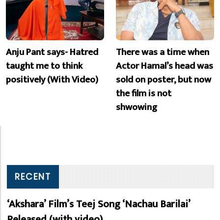
Anju Pant says- Hatred
There was a time when
taught me to think
Actor Hamal’s head was
positively (With Video)
sold on poster, but now
the film is not
shwowing
RECENT
‘Akshara’ Film’s Teej Song ‘Nachau Barilai’
Released (with video)