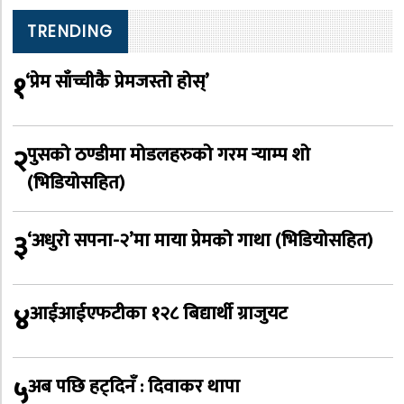
TRENDING
१
‘प्रेम साँच्चीकै प्रेमजस्तो होस्’
२
पुसको ठण्डीमा मोडलहरुको गरम र्‍याम्प शो
(भिडियोसहित)
३
‘अधुरो सपना-२’मा माया प्रेमको गाथा (भिडियोसहित)
४
आईआईएफटीका १२८ बिद्यार्थी ग्राजुयट
५
अब पछि हट्दिनँ : दिवाकर थापा