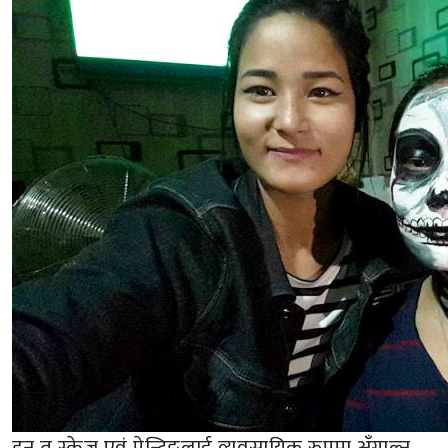
हुन त स्केज एवं पेन्टिङलाई व्यवसायिक रुपमा अँगाल्न