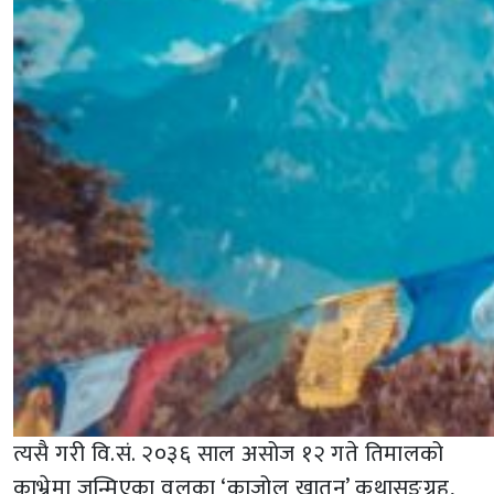
त्यसै गरी वि.सं. २०३६ साल असोज १२ गते तिमालको
काभ्रेमा जन्मिएका वलका ‘काजोल खातुन’ कथासङ्ग्रह,