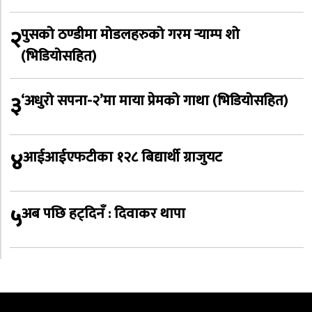
२
पुसको ठण्डीमा मोडलहरुको गरम र्‍याम्प शो
(भिडियोसहित)
३
‘अधुरो सपना-२’मा माया प्रेमको गाथा (भिडियोसहित)
४
आईआईएफटीका १२८ बिद्यार्थी ग्राजुयट
५
अब पछि हट्दिनँ : दिवाकर थापा