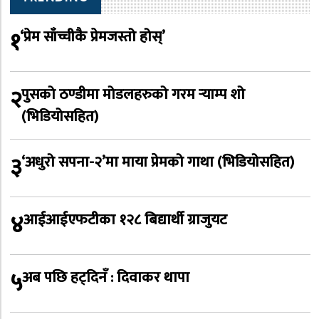
१
‘प्रेम साँच्चीकै प्रेमजस्तो होस्’
२
पुसको ठण्डीमा मोडलहरुको गरम र्‍याम्प शो
(भिडियोसहित)
३
‘अधुरो सपना-२’मा माया प्रेमको गाथा (भिडियोसहित)
४
आईआईएफटीका १२८ बिद्यार्थी ग्राजुयट
५
अब पछि हट्दिनँ : दिवाकर थापा