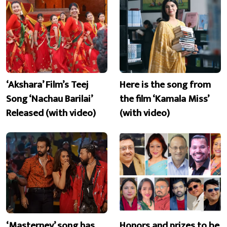
‘Akshara’ Film’s Teej
Here is the song from
Song ‘Nachau Barilai’
the film ‘Kamala Miss’
Released (with video)
(with video)
‘Masterney’ song has
Honors and prizes to be