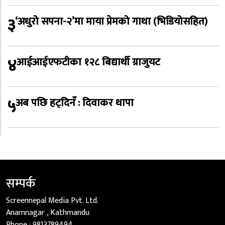
३
‘अधुरो सपना-२’मा माया प्रेमको गाथा (भिडियोसहित)
४
आईआईएफटीका १२८ बिद्यार्थी ग्राजुयट
५
अब पछि हट्दिनँ : दिवाकर थापा
सम्पर्क
Screennepal Media Pvt. Ltd.
Anamnagar , Kathmandu
Phone :
9813789494