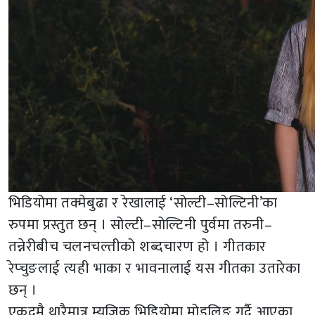
भिडियोमा तक्मेबुढा र रेखालाई ‘सोल्टी–सोल्टिनी’का
रुपमा प्रस्तुत छन् । सोल्टी–सोल्टिनी पुर्वमा तरुनी–
तन्नेरीबीच चलनचल्तीको शब्दचारण हो । गीतकार
रेप्चुङलाई त्यही भाका र भावनालाई यस गीतका उतारेका
छन् ।
एकदमै थारैमात्र म्युजिक भिडियोमा मोडलिङ गर्दै आएका