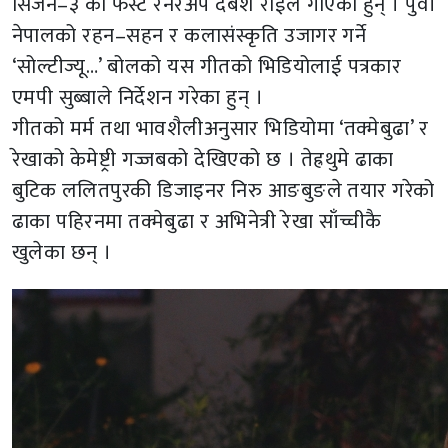
सिजन–३ को फस्ट रनरअप देबेश राईले गाएका हुन् । पुर्वी
नेपालको रहन–सहन र कलासंस्कृति उजागर गर्ने
‘सोल्टीज्यू…’ बोलको यस गीतको भिडियोलाई पत्रकार
एमपी सुब्बाले निर्देशन गरेका हुन् ।
गीतको मर्म तथा भावशैलीअनुसार भिडियोमा ‘तक्मेबुढा’ र
रेखाको केमेष्ट्री गज्जबको देखिएको छ । तेह्रथुमे ढाका
बुटिक ललितपुरकी डिजाइनर निरु आङबुङले तयार गरेको
ढाका पहिरनमा तक्मेबुढा र अभिनेत्री रेखा साँच्चीकै
खुलेका छन् ।