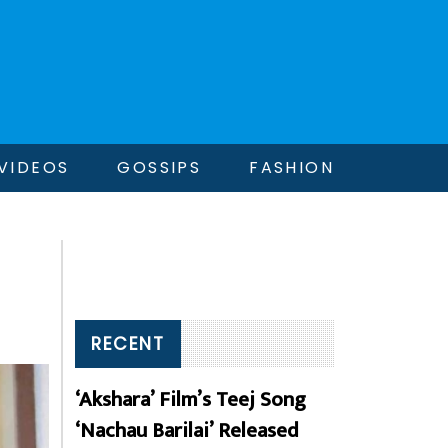
VIDEOS
GOSSIPS
FASHION
RECENT
‘Akshara’ Film’s Teej Song
‘Nachau Barilai’ Released