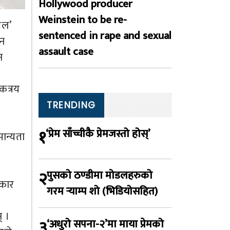
Hollywood producer
Weinstein to be re-
बल’
sentenced in rape and sexual
यन
assault case
न
षकत्रय
TRENDING
१
‘प्रेम साँच्चीकै प्रेमजस्तो होस्’
ान्यता
२
पुसको ठण्डीमा मोडलहरुको
ाकार
गरम र्‍याम्प शो (भिडियोसहित)
् ।
३
‘अधुरो सपना-२’मा माया प्रेमको