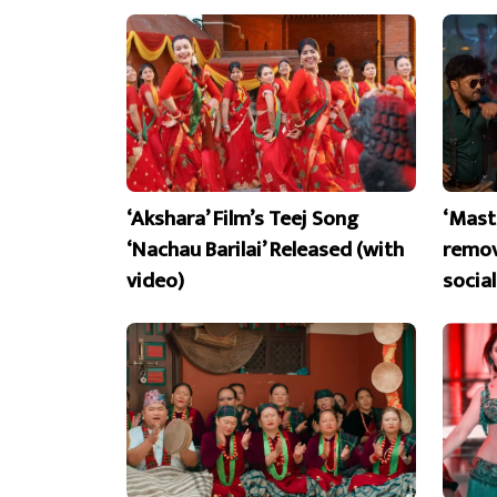
‘Akshara’ Film’s Teej Song
‘Mast
‘Nachau Barilai’ Released (with
remov
video)
socia