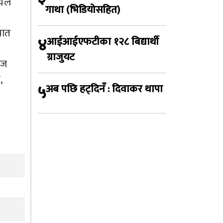
यले
गाथा (भिडियोसहित)
भात
४
आईआईएफटीका १२८ बिद्यार्थी
ग्राजुयट
राज
,
५
अब पछि हट्दिनँ : दिवाकर थापा