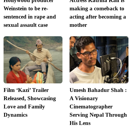
Hollywood producer
Actress Katrina Kaif is
Weinstein to be re-
making a comeback to
sentenced in rape and
acting after becoming a
sexual assault case
mother
Film ‘Kazi’ Trailer
Umesh Bahadur Shah :
Released, Showcasing
A Visionary
Love and Family
Cinematographer
Dynamics
Serving Nepal Through
His Lens