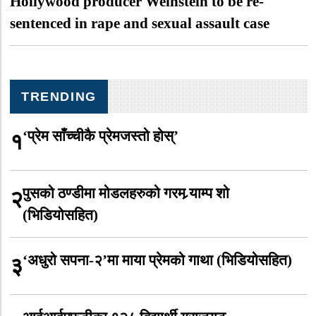
Hollywood producer Weinstein to be re-
sentenced in rape and sexual assault case
TRENDING
‘प्रेम साँच्चीकै प्रेमजस्तो होस्’
१
पुसको ठण्डीमा मोडलहरुको गरम र्‍याम्प शो
२
(भिडियोसहित)
‘अधुरो सपना-२’मा माया प्रेमको गाथा (भिडियोसहित)
३