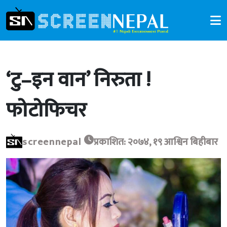
‘टु–इन वान’ निरुता !
फोटोफिचर
screennepal
प्रकाशित: २०७४, १९ आश्विन बिहीबार