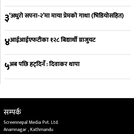
३
‘अधुरो सपना-२’मा माया प्रेमको गाथा (भिडियोसहित)
४
आईआईएफटीका १२८ बिद्यार्थी ग्राजुयट
५
अब पछि हट्दिनँ : दिवाकर थापा
सम्पर्क
Screennepal Media Pvt. Ltd.
Anamnagar , Kathmandu