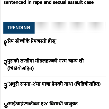
sentenced in rape and sexual assault case
TRENDING
१
‘प्रेम साँच्चीकै प्रेमजस्तो होस्’
२
पुसको ठण्डीमा मोडलहरुको गरम र्‍याम्प शो
(भिडियोसहित)
३
‘अधुरो सपना-२’मा माया प्रेमको गाथा (भिडियोसहित)
४
आईआईएफटीका १२८ बिद्यार्थी ग्राजुयट