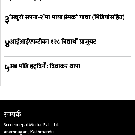
३
‘अधुरो सपना-२’मा माया प्रेमको गाथा (भिडियोसहित)
४
आईआईएफटीका १२८ बिद्यार्थी ग्राजुयट
५
अब पछि हट्दिनँ : दिवाकर थापा
सम्पर्क
Screennepal Media Pvt. Ltd.
Anamnagar , Kathmandu