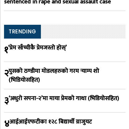
sentenced in rape and sexual assault case
TRENDING
१
‘प्रेम साँच्चीकै प्रेमजस्तो होस्’
२
पुसको ठण्डीमा मोडलहरुको गरम र्‍याम्प शो
(भिडियोसहित)
३
‘अधुरो सपना-२’मा माया प्रेमको गाथा (भिडियोसहित)
४
आईआईएफटीका १२८ बिद्यार्थी ग्राजुयट