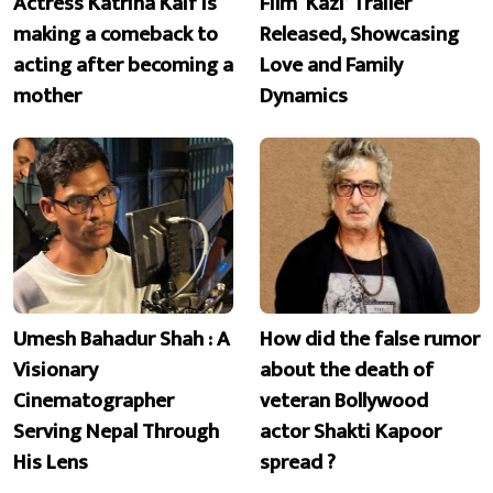
Actress Katrina Kaif is
Film ‘Kazi’ Trailer
making a comeback to
Released, Showcasing
acting after becoming a
Love and Family
mother
Dynamics
Umesh Bahadur Shah : A
How did the false rumor
Visionary
about the death of
Cinematographer
veteran Bollywood
Serving Nepal Through
actor Shakti Kapoor
His Lens
spread ?