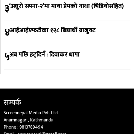
३
‘अधुरो सपना-२’मा माया प्रेमको गाथा (भिडियोसहित)
४
आईआईएफटीका १२८ बिद्यार्थी ग्राजुयट
५
अब पछि हट्दिनँ : दिवाकर थापा
सम्पर्क
Screennepal Media Pvt. Ltd.
Anamnagar , Kathmandu
Phone :
9813789494