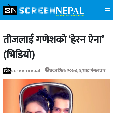
तीजलाई गणेशको ‘हेरन ऐना’
(भिडियो)
screennepal
प्रकाशित: २०७४, ६ भाद्र मंगलवार