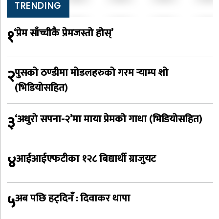
TRENDING
१
‘प्रेम साँच्चीकै प्रेमजस्तो होस्’
२
पुसको ठण्डीमा मोडलहरुको गरम र्‍याम्प शो
(भिडियोसहित)
३
‘अधुरो सपना-२’मा माया प्रेमको गाथा (भिडियोसहित)
४
आईआईएफटीका १२८ बिद्यार्थी ग्राजुयट
५
अब पछि हट्दिनँ : दिवाकर थापा