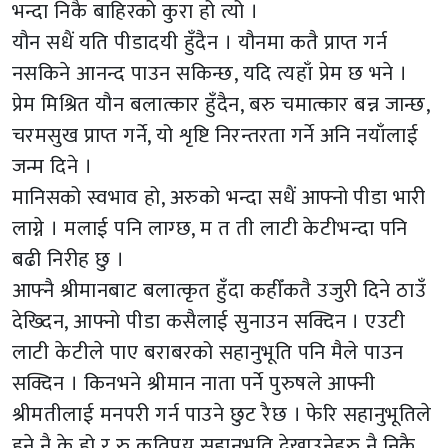
भन्दा निकै बाहिरको कुरा हो त्यो ।
यौन सधैं यति पीडादयी हुँदैन । यौनमा कतै प्राप्त गर्न
नसकिने आनन्द पाउन सकिन्छ, यदि त्यहाँ प्रेम छ भने ।
प्रेम मिश्रित यौन बलात्कार हुँदैन, बरु चमात्कार बन्न जान्छ,
चरमसुख प्राप्त गर्ने, यो शृष्टि निरन्तरता गर्ने अनि नयाँलाई
जन्म दिने ।
मानिसको स्वभाव हो, अरुको भन्दा सधैं आफ्नो पीडा भारी
लाग्ने । मलाई पनि लाग्छ, म त ती लाटी केटीभन्दा पनि
बढी निरीह छु ।
आफ्नै श्रीमानबाट बलात्कृत हुँदा कहीँकतै उजुरी दिने ठाउँ
देख्दिन, आफ्नो पीडा कसैलाई सुनाउन सक्दिन । एउटी
लाटी केटीले पाए बराबरको सहानुभूति पनि मैले पाउन
सक्दिन । किनभने श्रीमान नाता पर्ने पुरुषले आफ्नी
श्रीमतीलाई मनपरी गर्न पाउने छुट रैछ । फेरि सहानुभूतिले
हुने नै के हो र रु कतिपय सहानुभूति देखाउनेहरु नै निकै