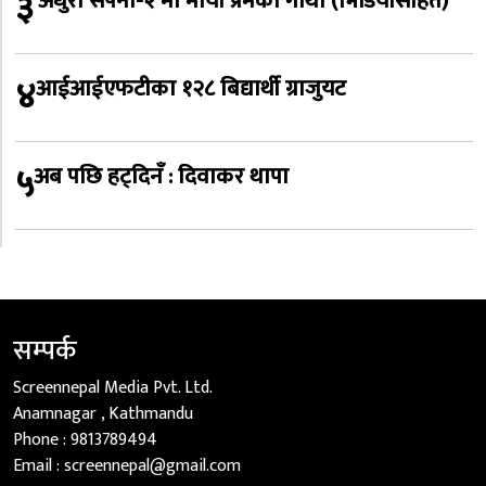
३
‘अधुरो सपना-२’मा माया प्रेमको गाथा (भिडियोसहित)
४
आईआईएफटीका १२८ बिद्यार्थी ग्राजुयट
५
अब पछि हट्दिनँ : दिवाकर थापा
सम्पर्क
Screennepal Media Pvt. Ltd.
Anamnagar , Kathmandu
Phone :
9813789494
Email :
screennepal@gmail.com