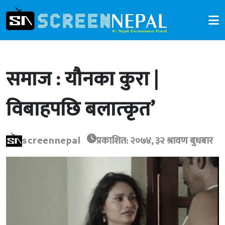
समाज : यौनका कुरा |
विबाहपछि बलात्‍कृत’
screennepal
प्रकाशित: २०७४, ३२ श्रावण बुधबार