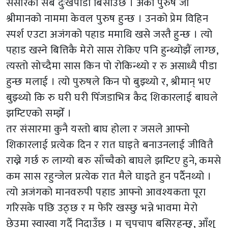
संसारका सबै दुःखपीडा बिर्साउँछ । अर्को पुरुष जो
श्रीमानको नाममा केवल पुरुष हुन्छ । उनको प्रेम विहिन
स्पर्श एउटा अजंगको पहाड ममाथि खसे जस्तै हुन्छ । त्यो
पहाड खस्ने बित्तिकै मेरो सास रोकिए पनि हुन्थ्योझैं लाग्छ,
त्यस्तो सोच्दैमा सास किन पो रोकिन्थ्यो र रु असाध्यै पीडा
हुन्छ मलाई । त्यो पुरुषले किन पो बुझ्थ्यो र, श्रीमान् भए
बुझ्थ्यो कि रु घरी घरी पिँजडाभित्र कैद शिकारलाई बाघले
झम्टिएको सम्झेँ ।
तर संसारमा कुनै यस्तो बाघ होला र जसले आफ्नो
शिकारलाई प्रत्येक दिन र रात घाइते बनाउनलाई जीवितै
राख्ने गर्छ रु लाग्यो बरु साँच्चैको बाघले झम्टिए हुने, कमसे
कम सास रहुन्जेल प्रत्येक रात मैले घाइते हुन पर्दैनथ्यो ।
त्यो अजंगको मानवरुपी पहाड आफ्नो आवश्यकता पूरा
गरिसके पछि उठ्छ र म फेरि खस्छु भन्ने भावमा मेरो
छेउमा स्वास्वा गर्दै निदाउँछ । म चुपचाप बसिरहन्छु, आँशु