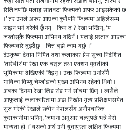
केही सातायता राजधानीमै रहेकी रेखाले भनिन्, ‘तारेभीर
रिलिजपछि मलाई सातवटा फिल्मको अफर आइसकेको छ
।’ तर उनले अफर आएका कुनैपनि फिल्ममा अहिलेसम्म
साइन भने गरेकी छ्रैनन् । किन त ? रेखा भन्छिन्, ‘म
जस्तोसुकै फिल्ममा अभिनय गर्दिनँ । मलाई प्रस्ताव आएका
फिल्मबारे बुझ्दैछु । चित्त बुझे काम गर्छु ।’
देउकृष्ण देवान निर्मित तथा कलाकार प्रेम सुब्बा निर्देशित
‘तारेभीर’मा रेखा एक चञ्चल तथा एक्शन युवतीको
भूमिकामा देखिएकी थिइन् । उक्त फिल्ममा उनीसँगै
गायिका विष्णु चेम्जोङको मुख्य अभिनय रहेको थियो ।
अबका दिनमा रेखा लिड रोड गर्ने सोचमा छिन् । त्यसैले
आफूलाई कलाकारितामा अझ निर्खान नृत्य प्रशिक्षणसमेत
सुरु गरेकी रेखाले स्क्रीन नेपालसँग अनौपचारिक
कुराकानीमा भनिन्, ‘जमाना अनुसार चल्नुपर्छ भन्ने मेरो
मान्यता हो ।’ यसको अर्थ उनी युवापुस्ता लक्षित फिल्ममा