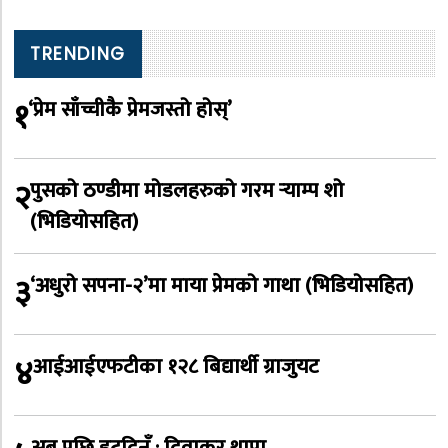
TRENDING
१
‘प्रेम साँच्चीकै प्रेमजस्तो होस्’
२
पुसको ठण्डीमा मोडलहरुको गरम र्‍याम्प शो
(भिडियोसहित)
३
‘अधुरो सपना-२’मा माया प्रेमको गाथा (भिडियोसहित)
४
आईआईएफटीका १२८ बिद्यार्थी ग्राजुयट
अब पछि हट्दिनँ : दिवाकर थापा